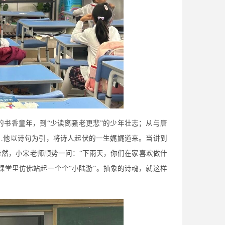
的书香童年，到“少读离骚老更悲”的少年壮志；从与唐
……他以诗句为引，将诗人起伏的一生娓娓道来。当讲到
盎然，小宋老师顺势一问：“下雨天，你们在家喜欢做什
课堂里仿佛站起一个个“小陆游”。抽象的诗魂，就这样