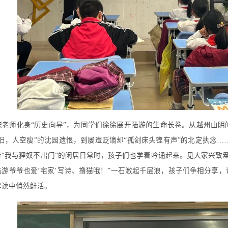
宋老师化身“历史向导”，为同学们徐徐展开陆游的生命长卷。从越州山阴
如旧，人空瘦”的沈园遗恨，到屡遭贬谪却“孤剑床头铿有声”的北定执念
游“我与狸奴不出门”的闲居日常时，孩子们也学着吟诵起来。见大家兴致
陆游爷爷也爱‘宅家’写诗、撸猫哦！”一石激起千层浪，孩子们争相分享，
解读中悄然鲜活。