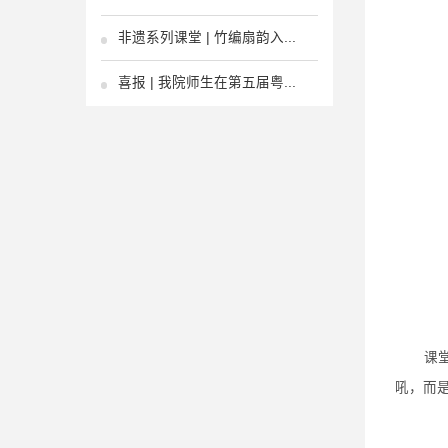
非遗系列课堂 | 竹编扇韵入...
喜报 | 我院师生在第五届粤...
课
吼，而