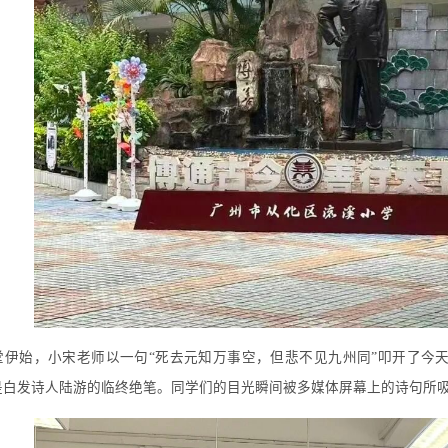
堂伊始，小宋老师以一句“死去元知万事空，但悲不见九州同”叩开了今
是白发诗人陆游的临终绝笔。同学们的目光瞬间被多媒体屏幕上的诗句所