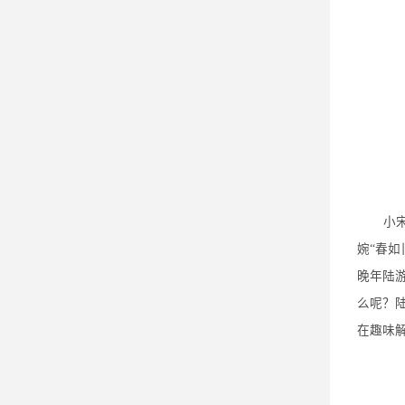
小
婉“春
晚年陆
么呢？
在趣味