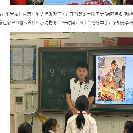
后，小宋老师简要介绍了陆游的生平，并播放了一段关于“猫奴陆游”的
大家在家里都喜欢养什么小动物呀？”一时间，孩子们纷纷举手，争相分享