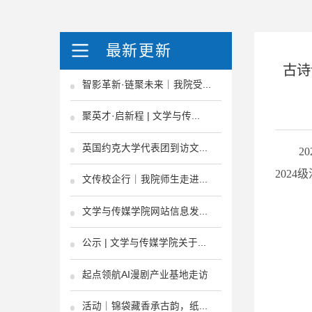
最新更新
古诗
智影革新·链聚未来｜我院受...
聚英才·启新程 | 文学与传...
英国约克大学代表团到访文...
2
202
文传校企行｜我院师生走进...
文学与传媒学院网站信息发...
公示 | 文学与传媒学院关于...
起点领航AI漫剧产业基地走访
活动｜锦袋藏香承古韵，纸...